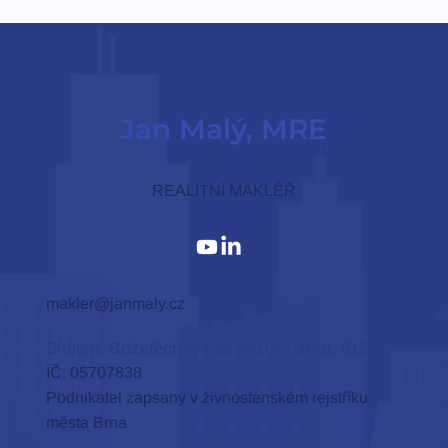
Oplev Brno: Den skjulte perle i
hjertet af Mæhren
Jan Malý, MRE
REALITNÍ MAKLÉŘ
makler@janmaly.cz
Sídlem: Božetěchova 2673/102, Brno, 612 00
IČ: 05707838
Podnikatel zapsaný v živnostenském rejstříku
města Brna