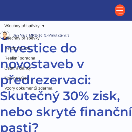
Všechny příspěvky
Jan Malý, MRE
16. 5.
Minut čtení: 3
Všechny příspěvky
Investice do
Rekonstrukce
Realitní poradna
novostaveb v
Ostatní články
předrezervaci:
Tipy na výlet
Vzory dokumentů zdarma
Skutečný 30% zisk,
nebo skryté finanční
pasti?