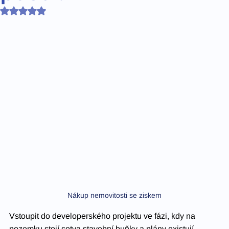
Hodnoceno NaN z 5 hvězdiček.
Nákup nemovitosti se ziskem
Vstoupit do developerského projektu ve fázi, kdy na 
pozemku stojí sotva stavební buňky a plány existují 