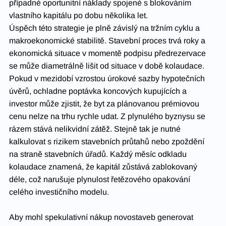
případné oportunitní náklady spojené s blokováním 
vlastního kapitálu po dobu několika let.
Úspěch této strategie je plně závislý na tržním cyklu a 
makroekonomické stabilitě. Stavební proces trvá roky a 
ekonomická situace v momentě podpisu předrezervace 
se může diametrálně lišit od situace v době kolaudace. 
Pokud v mezidobí vzrostou úrokové sazby hypotečních 
úvěrů, ochladne poptávka koncových kupujících a 
investor může zjistit, že byt za plánovanou prémiovou 
cenu nelze na trhu rychle udat. Z plynulého byznysu se 
rázem stává nelikvidní zátěž. Stejně tak je nutné 
kalkulovat s rizikem stavebních průtahů nebo zpoždění 
na straně stavebních úřadů. Každý měsíc odkladu 
kolaudace znamená, že kapitál zůstává zablokovaný 
déle, což narušuje plynulost řetězového opakování 
celého investičního modelu.
Aby mohl spekulativní nákup novostaveb generovat 