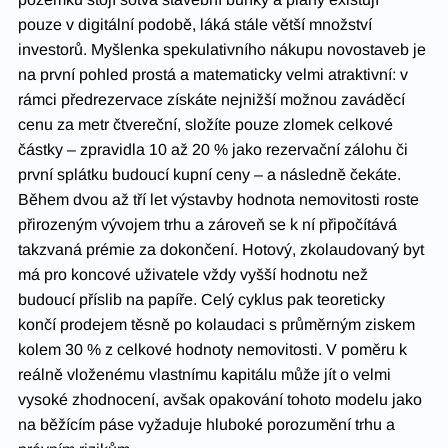
pouze v digitální podobě, láká stále větší množství 
investorů. Myšlenka spekulativního nákupu novostaveb je 
na první pohled prostá a matematicky velmi atraktivní: v 
rámci předrezervace získáte nejnižší možnou zaváděcí 
cenu za metr čtvereční, složíte pouze zlomek celkové 
částky – zpravidla 10 až 20 % jako rezervační zálohu či 
první splátku budoucí kupní ceny – a následně čekáte. 
Během dvou až tří let výstavby hodnota nemovitosti roste 
přirozeným vývojem trhu a zároveň se k ní připočítává 
takzvaná prémie za dokončení. Hotový, zkolaudovaný byt 
má pro koncové uživatele vždy vyšší hodnotu než 
budoucí příslib na papíře. Celý cyklus pak teoreticky 
končí prodejem těsně po kolaudaci s průměrným ziskem 
kolem 30 % z celkové hodnoty nemovitosti. V poměru k 
reálně vloženému vlastnímu kapitálu může jít o velmi 
vysoké zhodnocení, avšak opakování tohoto modelu jako 
na běžícím páse vyžaduje hluboké porozumění trhu a 