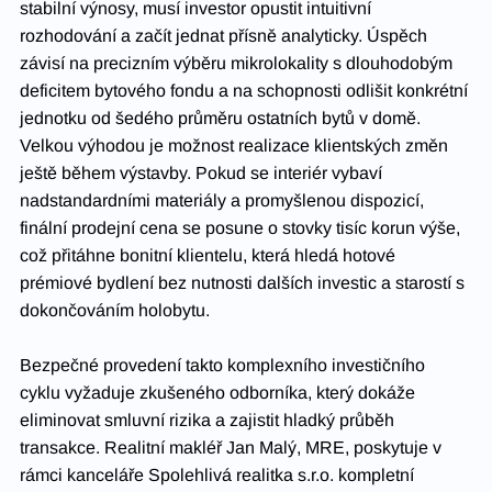
stabilní výnosy, musí investor opustit intuitivní 
rozhodování a začít jednat přísně analyticky. Úspěch 
závisí na precizním výběru mikrolokality s dlouhodobým 
deficitem bytového fondu a na schopnosti odlišit konkrétní 
jednotku od šedého průměru ostatních bytů v domě. 
Velkou výhodou je možnost realizace klientských změn 
ještě během výstavby. Pokud se interiér vybaví 
nadstandardními materiály a promyšlenou dispozicí, 
finální prodejní cena se posune o stovky tisíc korun výše, 
což přitáhne bonitní klientelu, která hledá hotové 
prémiové bydlení bez nutnosti dalších investic a starostí s 
dokončováním holobytu.
Bezpečné provedení takto komplexního investičního 
cyklu vyžaduje zkušeného odborníka, který dokáže 
eliminovat smluvní rizika a zajistit hladký průběh 
transakce. Realitní makléř Jan Malý, MRE, poskytuje v 
rámci kanceláře Spolehlivá realitka s.r.o. kompletní 