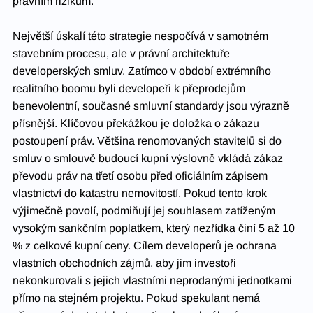
právním rizikům.
Největší úskalí této strategie nespočívá v samotném 
stavebním procesu, ale v právní architektuře 
developerských smluv. Zatímco v období extrémního 
realitního boomu byli developeři k přeprodejům 
benevolentní, současné smluvní standardy jsou výrazně 
přísnější. Klíčovou překážkou je doložka o zákazu 
postoupení práv. Většina renomovaných stavitelů si do 
smluv o smlouvě budoucí kupní výslovně vkládá zákaz 
převodu práv na třetí osobu před oficiálním zápisem 
vlastnictví do katastru nemovitostí. Pokud tento krok 
výjimečně povolí, podmiňují jej souhlasem zatíženým 
vysokým sankčním poplatkem, který nezřídka činí 5 až 10 
% z celkové kupní ceny. Cílem developerů je ochrana 
vlastních obchodních zájmů, aby jim investoři 
nekonkurovali s jejich vlastními neprodanými jednotkami 
přímo na stejném projektu. Pokud spekulant nemá 