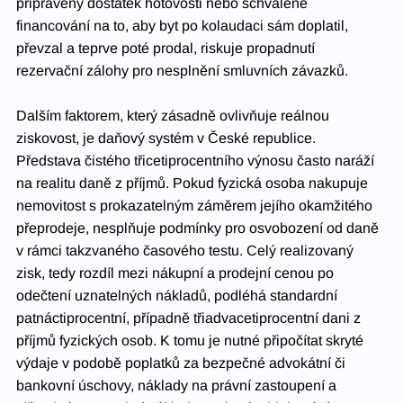
připravený dostatek hotovosti nebo schválené 
financování na to, aby byt po kolaudaci sám doplatil, 
převzal a teprve poté prodal, riskuje propadnutí 
rezervační zálohy pro nesplnění smluvních závazků.
Dalším faktorem, který zásadně ovlivňuje reálnou 
ziskovost, je daňový systém v České republice. 
Představa čistého třicetiprocentního výnosu často naráží 
na realitu daně z příjmů. Pokud fyzická osoba nakupuje 
nemovitost s prokazatelným záměrem jejího okamžitého 
přeprodeje, nesplňuje podmínky pro osvobození od daně 
v rámci takzvaného časového testu. Celý realizovaný 
zisk, tedy rozdíl mezi nákupní a prodejní cenou po 
odečtení uznatelných nákladů, podléhá standardní 
patnáctiprocentní, případně třiadvacetiprocentní dani z 
příjmů fyzických osob. K tomu je nutné připočítat skryté 
výdaje v podobě poplatků za bezpečné advokátní či 
bankovní úschovy, náklady na právní zastoupení a 