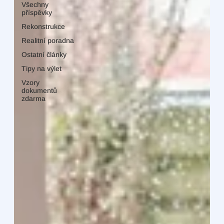
Všechny
příspěvky
Rekonstrukce
Realitní poradna
Ostatní články
Tipy na výlet
Vzory
dokumentů
zdarma