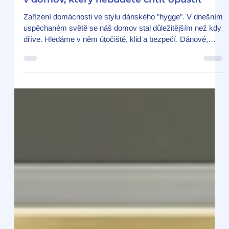
Hygge: Umění útulnosti. Jak proměnit byt
v domov, který nebudete chtít opustit
Zařízení domácnosti ve stylu dánského "hygge". V dnešním
uspěchaném světě se náš domov stal důležitějším než kdy
dříve. Hledáme v něm útočiště, klid a bezpečí. Dánové,
kteří se pravidelně umisťují na předních příčkách žebříčků
nejšťastnějších lidí světa, pro tento pocit mají speciální
slovo: hygge . Hygge (vyslovuje se jako „hju-ga“) není jen
interiérový styl. Je to filozofie, která oslavuje každodenní
maličkosti, teplo domova a pohodu. Pokud zařizujete nový
byt nebo chcete o