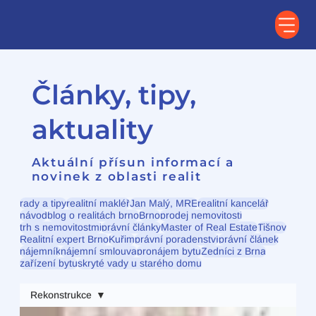
Články, tipy,
aktuality
Aktuální přísun informací a
novinek z oblasti realit
rady a tipy
realitní makléř
Jan Malý, MRE
realitní kancelář
návod
blog o realitách brno
Brno
prodej nemovitosti
trh s nemovitostmi
právní články
Master of Real Estate
Tišnov
Realitní expert Brno
Kuřim
právní poradenství
právní článek
nájemník
nájemní smlouva
pronájem bytu
Zedníci z Brna
zařízení bytu
skryté vady u starého domu
Rekonstrukce