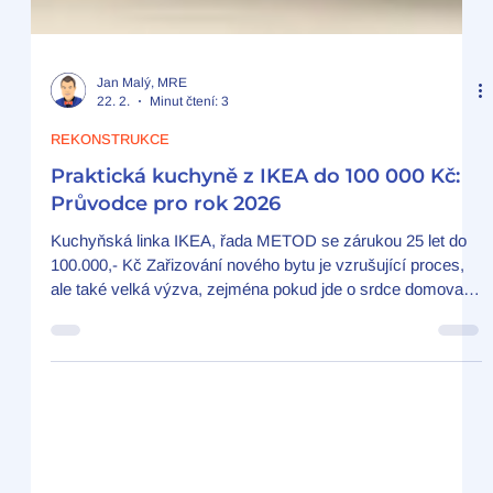
Jan Malý, MRE
22. 2.
Minut čtení: 3
REKONSTRUKCE
Praktická kuchyně z IKEA do 100 000 Kč:
Průvodce pro rok 2026
Kuchyňská linka IKEA, řada METOD se zárukou 25 let do
100.000,- Kč Zařizování nového bytu je vzrušující proces,
ale také velká výzva, zejména pokud jde o srdce domova –
kuchyni. V roce 2026 už nejde jen o to, aby kuchyně „dobře
vypadala“. Klíčem je ergonomie, tedy logické uspořádání,
které vám ušetří tisíce kroků a zbytečné ohýbání zad.
Pokud hledáte nejlepší poměr cena/výkon, švédská IKEA a