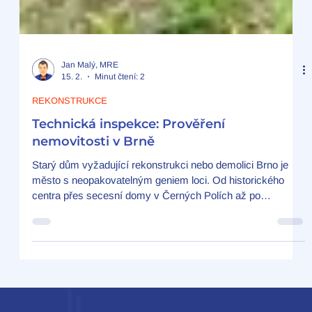
Jan Malý, MRE
15. 2.
Minut čtení: 2
REKONSTRUKCE
Technická inspekce: Prověření
nemovitosti v Brně
Starý dům vyžadující rekonstrukci nebo demolici Brno je
město s neopakovatelným geniem loci. Od historického
centra přes secesní domy v Černých Polích až po
prvorepublikové vily v Žabovřeskách – stará zástavba tvoří