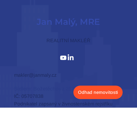
páteř brněnského realitního trhu. Kupující jsou často
okouzleni vysokými stropy, původními parketami nebo
zdobnými fasádami. Avšak právě pod tímto estetickým
povrchem se mohou skrývat technické nástrahy, které
dokážou proměnit sen o bydlení v nekonečnou a nákladno
Jan Malý, MRE
REALITNÍ MAKLÉŘ
Odhad nemovitosti
makler@janmaly.cz
Sídlem: Božetěchova 2673/102, Brno, 612 00
IČ: 05707838