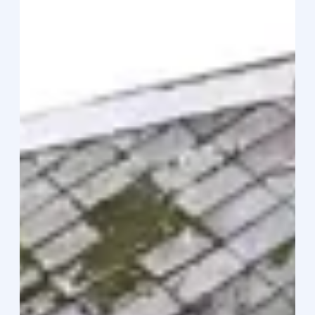
její systém METOD zůstává i v roce 2026 jasnou volbou. V
tomto průvodci si ukážeme, j