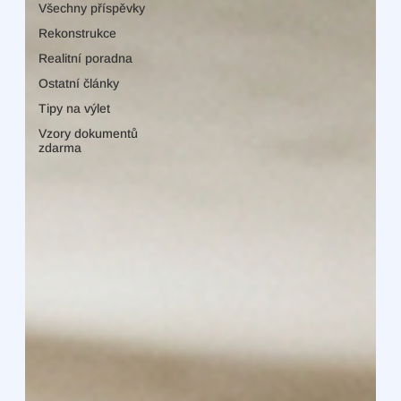
Všechny příspěvky
Rekonstrukce
Realitní poradna
Ostatní články
Tipy na výlet
Vzory dokumentů
zdarma