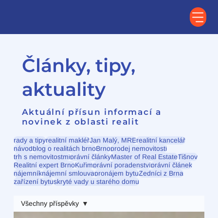
Články, tipy,
aktuality
Aktuální přísun informací a
novinek z oblasti realit
rady a tipy
realitní makléř
Jan Malý, MRE
realitní kancelář
návod
blog o realitách brno
Brno
prodej nemovitosti
trh s nemovitostmi
právní články
Master of Real Estate
Tišnov
Realitní expert Brno
Kuřim
právní poradenství
právní článek
nájemník
nájemní smlouva
pronájem bytu
Zedníci z Brna
zařízení bytu
skryté vady u starého domu
Všechny příspěvky