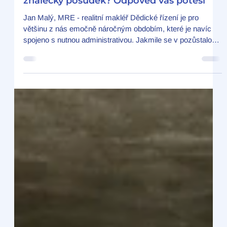
Jan Malý, MRE
14. 3.
Minut čtení: 2
Potřebujete pro dědictví nemovitosti
znalecký posudek? Odpověď vás potěší