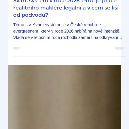
Jan Malý, MRE
3. 4.
Minut čtení: 3
REALITNÍ PORADNA
Švarc systém v roce 2026: Proč je práce
realitního makléře legální a v čem se liší
od podvodu?
Téma tzv. švarc systému je v České republice
evergreenem, který v roce 2026 nabírá na nové intenzitě.
Vláda se v letošním roce rozhodla zaměřit na odkrývání
daňových úniků s ještě větší vervou, přičemž pod
drobnohledem jsou zejména úniky na zdravotním a
sociálním pojištění. Mnohé firmy se třesou před kontrolami
z inspektorátu práce, ale jeden obor zůstává v tomto směru
specifický a zákonem jasně ukotvený: realitní
zprostředkování. V tomto článku si vysvětlíme, co přesně
švarc