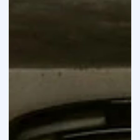
Jan Malý, MRE - realitní makléř Dědické řízení je pro
většinu z nás emočně náročným obdobím, které je navíc
spojeno s nutnou administrativou. Jakmile se v pozůstalosti
objeví byt, dům nebo pozemek, dříve či později narazíte na
požadavek notáře: je nutné doložit hodnotu této nemovitosti.
V tomto bodě se mnoho lidí dopouští chyby, která je stojí
zbytečné tisíce korun a drahocenný čas. Hledají totiž
soudního znalce. Mýtus „kulatého razítka“ Dlouhá léta
panovalo přesvědčení, že p