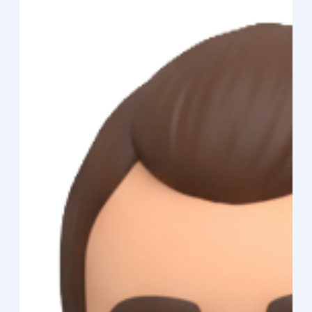
Jan Malý, MRE
27. 3.
Minut čtení: 3
REALITNÍ PORADNA
Vzor kupní smlouvy 2026 na prodej
nemovitosti zdarma ke stažení
Vzor kupní smlouvy zdarma pro rok 2026 Prodej
nemovitosti je pro většinu lidí jedním z nejzásadnějších
finančních kroků v životě. Ať už prodáváte byt po babičce,
rodinný dům nebo pozemek, základem bezpečného
obchodu je kvalitní právní dokumentace. V roce 2026,
stejně jako v letech předchozích, platí, že podcenění
obsahu kupní smlouvy se může krutě nevyplatit. Níže pod
tímto článkem naleznete aktuální vzor kupní smlouvy na
nemovitost pro rok 2026 ke stažení zdarma . Tento vzor